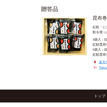
贈答品
昆布巻
紅鮭・に
鮭を使っ
4袋入：
紅鮭昆布
6袋入：
紅鮭昆布
楽天
Yah
トップ