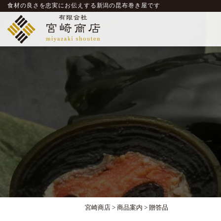
食材の良さを忠実にお伝えする新潟の昆布巻き屋です
宮崎商店
>
商品案内
>
贈答品