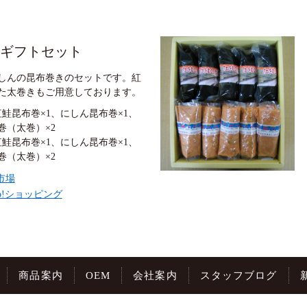
ギフトセット
しんの昆布巻きのセットです。紅
た太巻きもご用意しております。
紅鮭昆布巻×1、にしん昆布巻×1、
巻（太巻）×2
紅鮭昆布巻×1、にしん昆布巻×1、
巻（太巻）×2
市場
oo!ショッピング
商品案内
OEM
会社案内
スタッフブログ