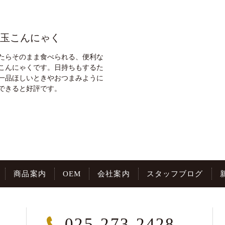
玉こんにゃく
たらそのまま食べられる、便利な
こんにゃくです。日持ちもするた
一品ほしいときやおつまみように
できると好評です。
商品案内
OEM
会社案内
スタッフブログ
025-273-2428